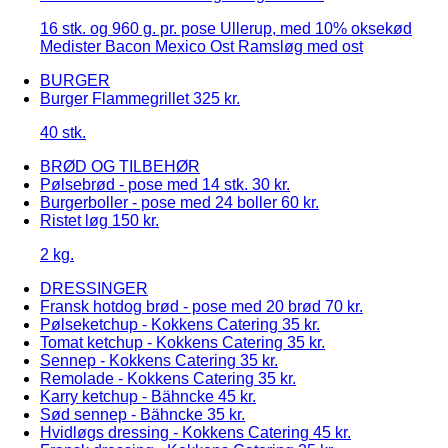
16 stk. og 960 g. pr. pose Ullerup, med 10% oksekød
Medister Bacon Mexico Ost Ramsløg med ost
BURGER
Burger Flammegrillet
325 kr.
40 stk.
BRØD OG TILBEHØR
Pølsebrød - pose med 14 stk.
30 kr.
Burgerboller - pose med 24 boller
60 kr.
Ristet løg
150 kr.
2 kg.
DRESSINGER
Fransk hotdog brød - pose med 20 brød
70 kr.
Pølseketchup - Kokkens Catering
35 kr.
Tomat ketchup - Kokkens Catering
35 kr.
Sennep - Kokkens Catering
35 kr.
Remolade - Kokkens Catering
35 kr.
Karry ketchup - Bähncke
45 kr.
Sød sennep - Bähncke
35 kr.
Hvidløgs dressing - Kokkens Catering
45 kr.