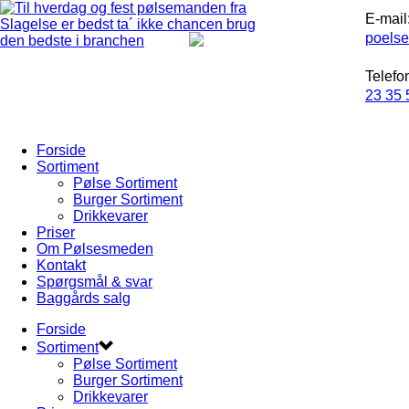
E-mail
poels
Telefo
23 35 
Forside
Sortiment
Pølse Sortiment
Burger Sortiment
Drikkevarer
Priser
Om Pølsesmeden
Kontakt
Spørgsmål & svar
Baggårds salg
Forside
Sortiment
Pølse Sortiment
Burger Sortiment
Drikkevarer