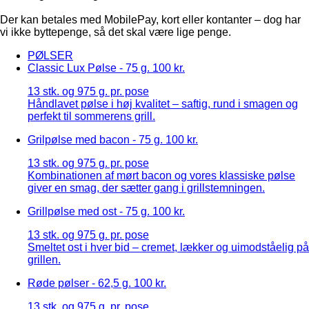
Der kan betales med MobilePay, kort eller kontanter – dog har
vi ikke byttepenge, så det skal være lige penge.
PØLSER
Classic Lux Pølse - 75 g.
100 kr.
13 stk. og 975 g. pr. pose
Håndlavet pølse i høj kvalitet – saftig, rund i smagen og
perfekt til sommerens grill.
Grilpølse med bacon - 75 g.
100 kr.
13 stk. og 975 g. pr. pose
Kombinationen af mørt bacon og vores klassiske pølse
giver en smag, der sætter gang i grillstemningen.
Grillpølse med ost - 75 g.
100 kr.
13 stk. og 975 g. pr. pose
Smeltet ost i hver bid – cremet, lækker og uimodståelig på
grillen.
Røde pølser - 62,5 g.
100 kr.
13 stk. og 975 g. pr. pose