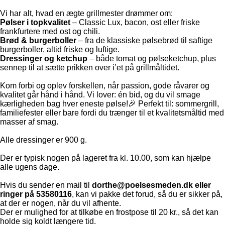
Vi har alt, hvad en ægte grillmester drømmer om:
Pølser i topkvalitet
– Classic Lux, bacon, ost eller friske
frankfurtere med ost og chili.
Brød & burgerboller
– fra de klassiske pølsebrød til saftige
burgerboller, altid friske og luftige.
Dressinger og ketchup
– både tomat og pølseketchup, plus
sennep til at sætte prikken over i’et på grillmåltidet.
Kom forbi og oplev forskellen, når passion, gode råvarer og
kvalitet går hånd i hånd. Vi lover: én bid, og du vil smage
kærligheden bag hver eneste pølse!🎉 Perfekt til: sommergrill,
familiefester eller bare fordi du trænger til et kvalitetsmåltid med
masser af smag.
Alle dressinger er 900 g.
Der er typisk nogen på lageret fra kl. 10.00, som kan hjælpe
alle ugens dage.
Hvis du sender en mail til
dorthe@poelsesmeden.dk eller
ringer på 53580116
, kan vi pakke det forud, så du er sikker på,
at der er nogen, når du vil afhente.
Der er mulighed for at tilkøbe en frostpose til 20 kr., så det kan
holde sig koldt længere tid.