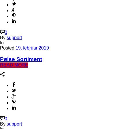
0
By
support
In
Posted
19. februar 2019
Pølse Sortiment
READ MORE
0
By
support