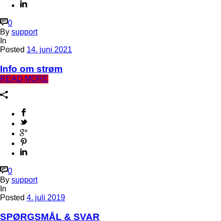
0
By
support
In
Posted
14. juni 2021
Info om strøm
READ MORE
0
By
support
In
Posted
4. juli 2019
SPØRGSMÅL & SVAR