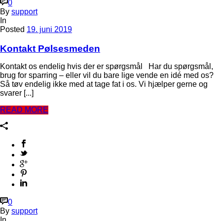
0
By
support
In
Posted
19. juni 2019
Kontakt Pølsesmeden
Kontakt os endelig hvis der er spørgsmål Har du spørgsmål,
brug for sparring – eller vil du bare lige vende en idé med os?
Så tøv endelig ikke med at tage fat i os. Vi hjælper gerne og
svarer [...]
READ MORE
0
By
support
In