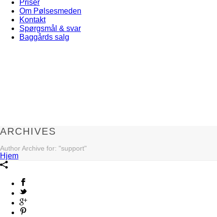
Priser
Om Pølsesmeden
Kontakt
Spørgsmål & svar
Baggårds salg
ARCHIVES
Author Archive for: "support"
Hjem