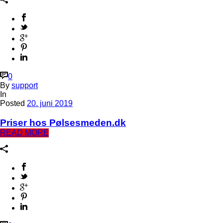
0
By
support
In
Posted
20. juni 2019
Priser hos Pølsesmeden.dk
READ MORE